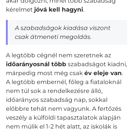
akar dolgozni, minél több szabadság
kérelmet
jóvá kell hagyni
.
A szabadságok kiadása viszont
csak átmeneti megoldás.
A legtöbb cégnél nem szeretnek az
időarányosnál több
szabadságot kiadni,
márpedig most még csak
év eleje van
.
A legtöbb embernél, főleg a fiataloknál
nem túl sok a rendelkezésre álló,
időarányos szabadság nap, sokkal
előbbre tehát nem vagyunk. A fertőzés
veszély a külföldi tapasztalatok alapján
nem múlik el 1-2 hét alatt, az iskolák is