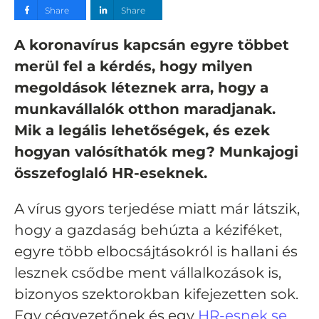
Share
Share
A koronavírus kapcsán egyre többet
merül fel a kérdés, hogy milyen
megoldások léteznek arra, hogy a
munkavállalók otthon maradjanak.
Mik a legális lehetőségek, és ezek
hogyan valósíthatók meg? Munkajogi
összefoglaló HR-eseknek.
A vírus gyors terjedése miatt már látszik,
hogy a gazdaság behúzta a kéziféket,
egyre több elbocsájtásokról is hallani és
lesznek csődbe ment vállalkozások is,
bizonyos szektorokban kifejezetten sok.
Egy cégvezetőnek és egy
HR-esnek se