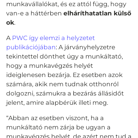
munkavállalókat, és ez attól függ, hogy
van-e a háttérben
elháríthatatlan külső
ok
.
A
PWC így elemzi a helyzetet
publikációjában
: A járványhelyzetre
tekintettel dönthet úgy a munkáltató,
hogy a munkavégzés helyét
ideiglenesen bezárja. Ez esetben azok
számára, akik nem tudnak otthonról
dolgozni, számukra a bezárás állásidőt
jelent, amire alapbérük illeti meg.
“Abban az esetben viszont, ha a
munkáltató nem zárja be ugyan a
munkavégzés helyét, de azért nem tud a