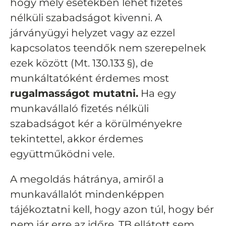
hogy mely esetekben lehet fizetés
nélküli szabadságot kivenni. A
járványügyi helyzet vagy az ezzel
kapcsolatos teendők nem szerepelnek
ezek között (Mt. 130.133 §), de
munkáltatóként érdemes most
rugalmasságot mutatni.
Ha egy
munkavállaló fizetés nélküli
szabadságot kér a körülményekre
tekintettel, akkor érdemes
együttműködni vele.
A megoldás hátránya, amiről a
munkavállalót mindenképpen
tájékoztatni kell, hogy azon túl, hogy bér
nem jár erre az időre, TB ellátott sem