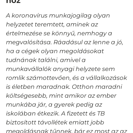
hoz
A koronavírus munkajogilag olyan
helyzetet teremtett, aminek az
értelmezése se könnyű, nemhogy a
megvalósítása. Ráadásul az lenne a jó,
ha a cégek olyan megoldásokat
tudnának találni, amivel a
munkavállalók anyagi helyzete sem
romlik számottevően, és a vállalkozások
is életben maradnak. Otthon maradni
költségesebb, mint amikor az ember
munkába jár, a gyerek pedig az
iskolában étkezik. A fizetett és TB
biztosított távollétek emiatt jobb
megoldásnak tűnnek, bár ez most az az