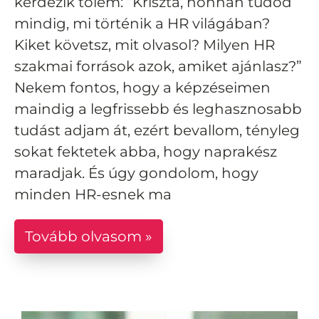
kérdezik tőlem: “Kriszta, honnan tudod
mindig, mi történik a HR világában?
Kiket követsz, mit olvasol? Milyen HR
szakmai források azok, amiket ajánlasz?”
Nekem fontos, hogy a képzéseimen
maindig a legfrissebb és leghasznosabb
tudást adjam át, ezért bevallom, tényleg
sokat fektetek abba, hogy naprakész
maradjak. És úgy gondolom, hogy
minden HR-esnek ma
Tovább olvasom »