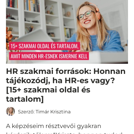
HR szakmai források: Honnan
tájékozódj, ha HR-es vagy?
[15+ szakmai oldal és
tartalom]
Szerző:
Timár Krisztina
A képzéseim résztvevői gyakran