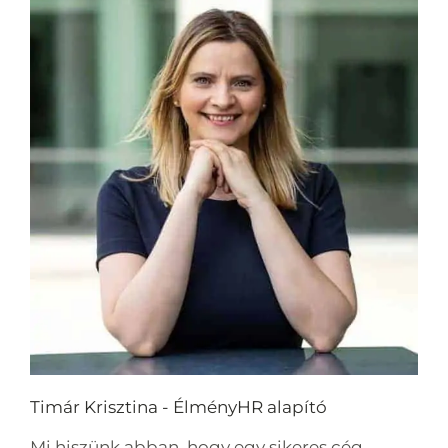
Timár Krisztina - ÉlményHR alapító
Mi hiszünk abban, hogy egy sikeres cég