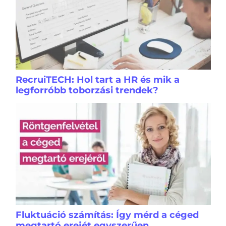
RecruiTECH: Hol tart a HR és mik a
legforróbb toborzási trendek?
Fluktuáció számítás: Így mérd a céged
megtartó erejét egyszerűen