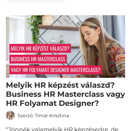
Melyik HR képzést válaszd?
Business HR Masterclass vagy
HR Folyamat Designer?
Szerző:
Timár Krisztina
“Jönnék valamelyik HR képzésedre, de