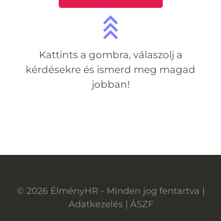
Kattints a gombra, válaszolj a
kérdésekre
és ismerd meg magad
jobban!
©
2026
ÉlményHR - Minden jog fentartva |
Adatkezelés
|
ÁSZF