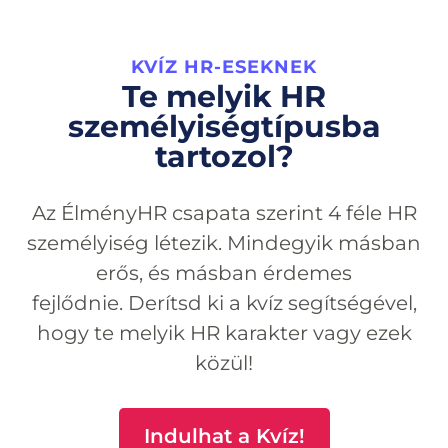
KVÍZ HR-ESEKNEK
Te melyik HR
személyiségtípusba
tartozol?
Az ÉlményHR csapata szerint 4 féle HR
személyiség létezik. Mindegyik másban
erős, és másban érdemes
fejlődnie.
D
erítsd ki a kvíz segítségével,
hogy te melyik HR karakter vagy ezek
közül!
Indulhat a Kvíz!