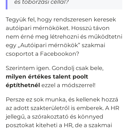
és toborzási céllal?
Tegyük fel, hogy rendszeresen keresek
autóipari mérnököket. Hosszú távon
nem érné meg létrehozni és működtetni
egy „Autóipari mérnökök” szakmai
csoportot a Facebookon?
Szerintem igen. Gondolj csak bele,
milyen értékes talent poolt
éptíthetnél
ezzel a módszerrel!
Persze ez sok munka, és
kellenek hozzá
az adott szakterületről is emberek.
A HR
jellegű, a szórakoztató és könnyed
posztokat kiteheti a HR, de a szakmai