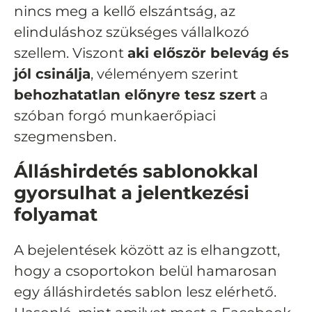
nincs meg a kellő elszántság, az
elinduláshoz szükséges vállalkozó
szellem. Viszont
aki először belevág
és
jól csinálja
, véleményem szerint
behozhatatlan előnyre tesz szert
a
szóban forgó munkaerőpiaci
szegmensben.
Álláshirdetés sablonokkal
gyorsulhat a jelentkezési
folyamat
A bejelentések között az is elhangzott,
hogy a
csoportokon belül hamarosan
egy álláshirdetés sablon lesz elérhető.