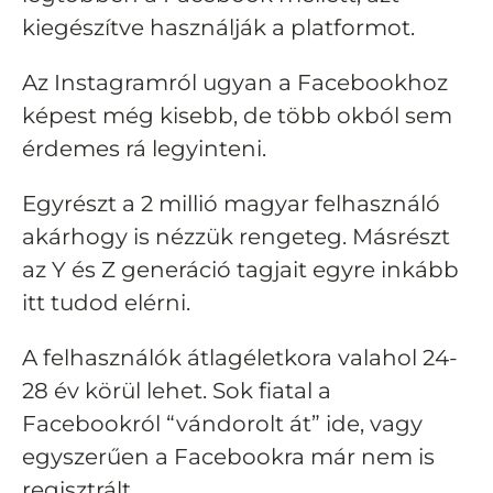
kiegészítve használják a platformot.
Az Instagramról ugyan a Facebookhoz
képest még kisebb, de több okból sem
érdemes rá legyinteni.
Egyrészt a 2 millió magyar felhasználó
akárhogy is nézzük rengeteg.
Másrészt
az Y és Z generáció tagjait egyre inkább
itt tudod elérni.
A felhasználók átlagéletkora valahol 24-
28 év körül lehet. Sok fiatal a
Facebookról “vándorolt át” ide, vagy
egyszerűen a Facebookra már nem is
regisztrált.