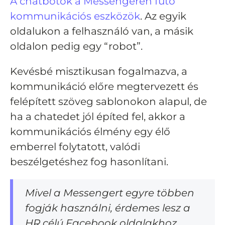
A chatbotok a Messengeren futó
kommunikációs eszközök
. Az egyik
oldalukon a felhasználó van, a másik
oldalon pedig egy “robot”.
Kevésbé misztikusan fogalmazva, a
kommunikáció előre megtervezett és
felépített szöveg sablonokon alapul, de
ha a chatedet jól építed fel, akkor a
kommunikációs élmény egy élő
emberrel folytatott, valódi
beszélgetéshez fog hasonlítani.
Mivel a Messengert egyre többen
fogják használni, érdemes lesz a
HR célú Facebook oldalakhoz