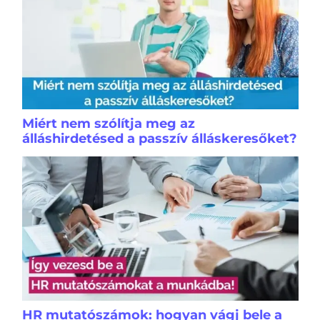
Miért nem szólítja meg az
álláshirdetésed a passzív álláskeresőket?
HR mutatószámok: hogyan vágj bele a