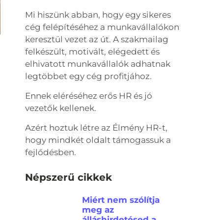
Mi hiszünk abban, hogy egy sikeres
cég felépítéséhez a munkavállalókon
keresztül vezet az út. A szakmailag
felkészült, motivált, elégedett és
elhivatott munkavállalók adhatnak
legtöbbet egy cég profitjához.
Ennek eléréséhez erős HR és jó
vezetők kellenek.
Azért hoztuk létre az Élmény HR-t,
hogy mindkét oldalt támogassuk a
fejlődésben.
Népszerű cikkek
Miért nem szólítja
meg az
álláshirdetésed a