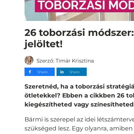
26 toborzási módszer:
jelöltet!
Szerző:
Timár Krisztina
Share
Share
Szeretnéd, ha a toborzási stratégi
ötletekkel? Ebben a cikkben 26 t
kiegészítheted vagy színesítheted
Bármi is szerepel az idei létszámterv
szükséged lesz. Egy olyanra, amibe