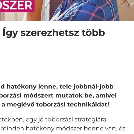
 Így szerezhetsz több
ád hatékony lenne, tele jobbnál-jobb
oborzási módszert mutatok be, amivel
 a meglévő toborzási technikáidat!
etekben, egy jó toborzási stratégiára
n minden hatékony módszer benne van, és