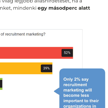
világ legjobb álláshirdetését, ha a
inket, mindenki
egy másodperc alatt