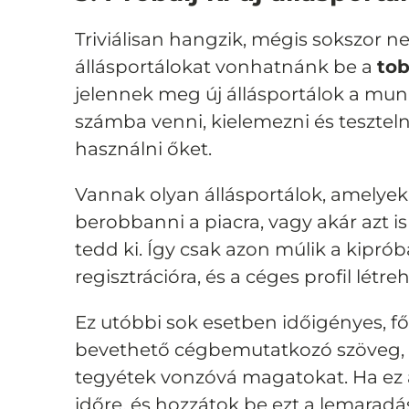
Triviálisan hangzik, mégis sokszor n
állásportálokat vonhatnánk be a
tob
jelennek meg új állás
portálok a mun
számba venni, kielemezni és tesztel
használni őket.
Vannak olyan állásportálok, amelye
berobbanni a piacra, vagy akár azt i
tedd ki. Így csak azon múlik a kipr
regisztrációra, és a céges profil létre
Ez utóbbi sok esetben időigényes, fő
bevethető cégbemutatkozó szöveg, v
tegyétek vonzóvá magatokat.
Ha ez 
időre, és hozzátok be ezt a lemaradás