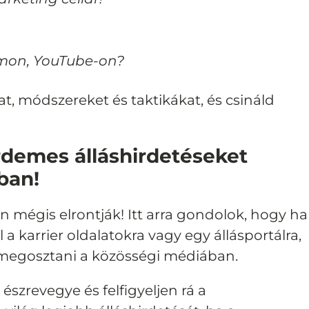
amon, YouTube-on?
kat, módszereket és taktikákat, és csináld
rdemes álláshirdetéseket
ban!
 mégis elrontják! Itt arra gondolok, hogy ha
 a karrier oldalatokra vagy egy állásportálra,
ól megosztani a közösségi médiában.
észrevegye és felfigyeljen rá a