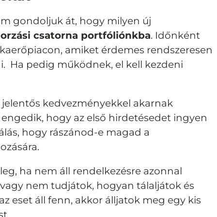
em gondoljuk át, hogy milyen új
orzási csatorna portfóliónkba
.
Időnként
kaerőpiacon, amiket érdemes rendszeresen
ni. Ha pedig működnek, el kell kezdeni
k jelentős kedvezményekkel akarnak
s engedik, hogy az első hirdetésedet ingyen
óbálás, hogy rászánod-e magad a
hozására.
leg, ha nem áll rendelkezésre azonnal
agy nem tudjátok, hogyan tálaljátok és
az eset áll fenn, akkor álljatok meg egy kis
t.