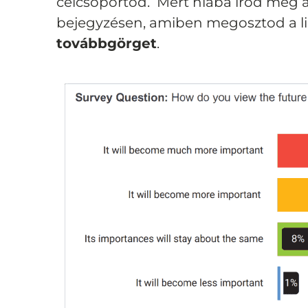
célcsoportod.
Mert hiába írod meg a 
bejegyzésen, amiben megosztod a l
továbbgörget
.