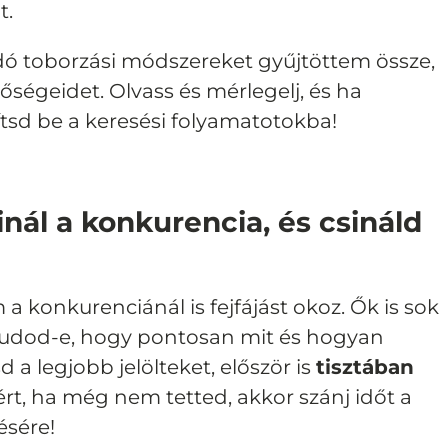
t.
dó toborzási módszereket gyűjtöttem össze,
ségeidet. Olvass és mérlegelj, és ha
ítsd be a keresési folyamatotokba!
nál a konkurencia, és csináld
 konkurenciánál is fejfájást okoz. Ők is sok
tudod-e, hogy pontosan mit és hogyan
a legjobb jelölteket, először is
tisztában
ért, ha még nem tetted, akkor szánj időt a
ésére!