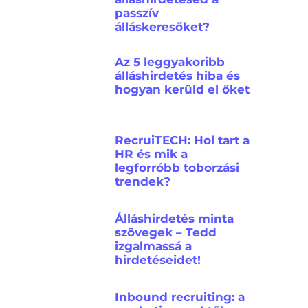
passzív
álláskeresőket?
Az 5 leggyakoribb
álláshirdetés hiba és
hogyan kerüld el őket
RecruiTECH: Hol tart a
HR és mik a
legforróbb toborzási
trendek?
Álláshirdetés minta
szövegek – Tedd
izgalmassá a
hirdetéseidet!
Inbound recruiting: a