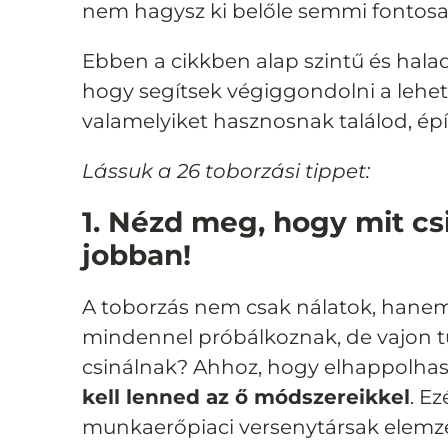
nem hagysz ki belőle semmi fontosa
Ebben a cikkben alap szintű és hala
hogy segítsek végiggondolni a lehető
valamelyiket hasznosnak találod, ép
Lássuk a 26 toborzási tippet:
1. Nézd meg, hogy mit csi
jobban!
A toborzás nem csak nálatok, hanem a
mindennel próbálkoznak, de vajon 
csinálnak? Ahhoz, hogy elhappolhasd 
kell lenned az ő módszereikkel
.
Ez
munkaerőpiaci versenytársak elemz