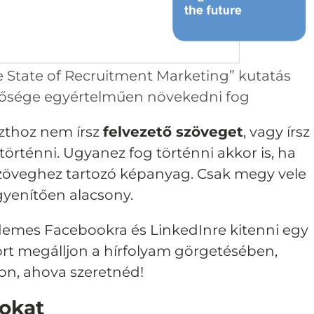
e State of Recruitment Marketing” kutatás
ntősége egyértelműen növekedni fog
szthoz nem írsz
felvezető szöveget
, vagy írsz
örténni. Ugyanez fog történni akkor is, ha
 szöveghez tartozó képanyag. Csak
megy vele
gyenítően alacsony.
emes Facebookra és LinkedInre kitenni egy
port megálljon a hírfolyam görgetésében,
son, ahova szeretnéd!
lokat