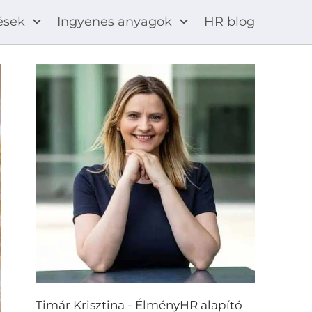
ések
Ingyenes anyagok
HR blog
Timár Krisztina - ÉlményHR alapító