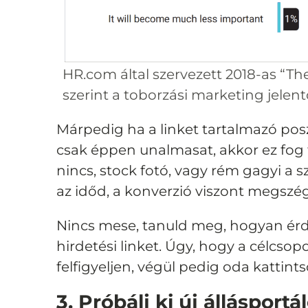
HR.com által szervezett 2018-as “Th
szerint a toborzási marketing jele
Márpedig ha a linket tartalmazó po
csak éppen unalmasat, akkor ez fog t
nincs, stock fotó, vagy rém gagyi a
az időd, a konverzió viszont megszé
Nincs mese, tanuld meg, hogyan érd
hirdetési linket. Úgy, hogy a célcso
felfigyeljen, végül pedig oda kattint
3. Próbálj ki új állásportá