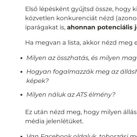
Első lépésként gyűjtsd össze, hogy 
közvetlen konkurenciát nézd (azono
iparágakat is,
ahonnan potenciális j
Ha megvan a lista, akkor nézd meg 
Milyen az összhatás, és milyen maga
Hogyan fogalmazzák meg az álláshi
képek?
Milyen náluk az ATS élmény?
Ez után nézd meg, hogy milyen állás
média jelenlétüket.
Van Facebook oldaluk, toborzási ma