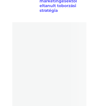
marketingesektől
eltanult toborzási
stratégia