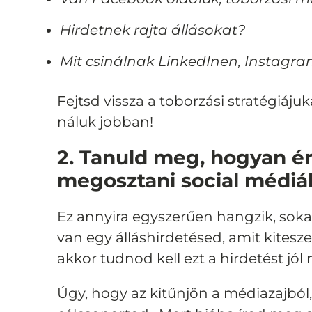
Hirdetnek rajta állásokat?
Mit csinálnak LinkedInen, Instagr
Fejtsd vissza a toborzási stratégiáju
náluk jobban!
2. Tanuld meg, hogyan é
megosztani social médiá
Ez annyira egyszerűen hangzik, sokan
van egy álláshirdetésed, amit kiteszel
akkor tudnod kell ezt a hirdetést j
Úgy, hogy az kitűnjön a médiazajból, 