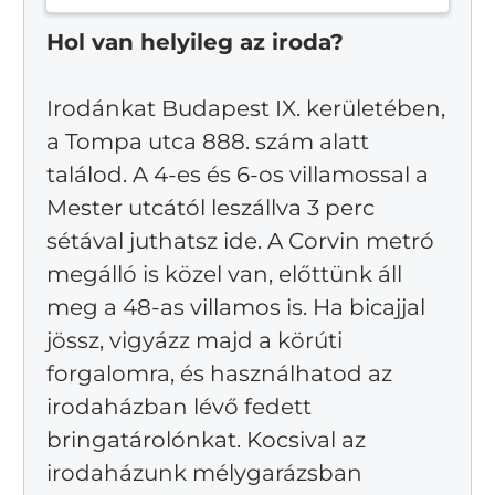
Hol van helyileg az iroda?
Irodánkat Budapest IX. kerületében,
a Tompa utca 888. szám alatt
találod. A 4-es és 6-os villamossal a
Mester utcától leszállva 3 perc
sétával juthatsz ide. A Corvin metró
megálló is közel van, előttünk áll
meg a 48-as villamos is. Ha bicajjal
jössz, vigyázz majd a körúti
forgalomra, és használhatod az
irodaházban lévő fedett
bringatárolónkat. Kocsival az
irodaházunk mélygarázsban