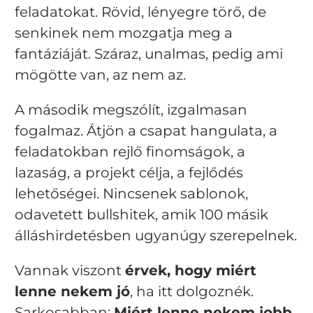
feladatokat. Rövid, lényegre törő, de
senkinek nem mozgatja meg a
fantáziáját. Száraz, unalmas, pedig ami
mögötte van, az nem az.
A második megszólít, izgalmasan
fogalmaz. Átjön a csapat hangulata, a
feladatokban rejlő finomságok, a
lazaság, a projekt célja, a fejlődés
lehetőségei. Nincsenek sablonok,
odavetett bullshitek, amik 100 másik
álláshirdetésben ugyanúgy szerepelnek.
Vannak viszont
érvek, hogy
miért
lenne nekem jó
, ha itt dolgoznék.
Sarkosabban:
Miért lenne nekem jobb