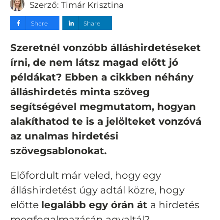
Szerző:
Timár Krisztina
Share
Share
Szeretnél vonzóbb álláshirdetéseket
írni, de nem látsz magad előtt jó
példákat? Ebben a cikkben néhány
álláshirdetés minta szöveg
segítségével megmutatom, hogyan
alakíthatod te is a jelölteket vonzóvá
az unalmas hirdetési
szövegsablonokat.
Előfordult már veled, hogy egy
álláshirdetést úgy adtál közre, hogy
előtte
legalább egy órán át
a hirdetés
megfogalmazásán agyaltál?