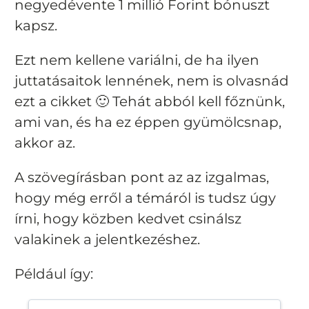
negyedévente 1 millió Forint bónuszt
kapsz.
Ezt nem kellene variálni, de ha ilyen
juttatásaitok lennének, nem is olvasnád
ezt a cikket 🙂 Tehát abból kell főznünk,
ami van, és ha ez éppen gyümölcsnap,
akkor az.
A szövegírásban pont az az izgalmas,
hogy még erről a témáról is tudsz úgy
írni, hogy közben kedvet csinálsz
valakinek a jelentkezéshez.
Például így: