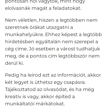
pontosan hol vagytok, mint hogy
elolvasnák magát a feladatokat.
Nem véletlen, hiszen a legtöbben nem
szeretnek órákat utazgatni a
munkahelyükre. Ehhez képest a legtöbb
hirdetésben egyáltalán nem szerepel a
cég címe. Jó esetben a várost tudhatjuk
meg, de a pontos cím legtöbbször nem
derül ki.
Pedig ha leírod ezt az információt, akkor
két legyet is üthetsz egy csapásra.
Tájékoztatod az olvasódat, és ha még
kreatív is vagy, akkor építed a
munkáltatói márkátokat.