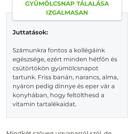
GYÜMÖLCSNAP TÁLALÁSA
IZGALMASAN
Juttatások:
Számunkra fontos a kollégáink
egészsége, ezért minden hétfőn és
csütörtökön gyümölcsnapot
tartunk. Friss banán, narancs, alma,
nyáron pedig dinnye és eper vár a
konyhában, hogy feltölthesd a
vitamin tartalékaidat.
Mindkét szöveg ugyanarról szól, de