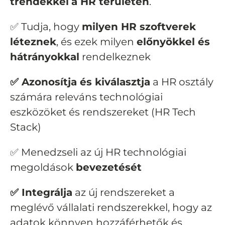
trendekkel
a HR területén
.
✅ Tudja, hogy
milyen HR szoftverek
léteznek
, és ezek milyen
előnyökkel és
hátrányokkal
rendelkeznek
✅ Azonosítja és kiválasztja
a HR osztály
számára releváns technológiai
eszközöket és rendszereket (HR Tech
Stack)
✅ Menedzseli az új HR technológiai
megoldások
bevezetését
✅ Integrálja
az új rendszereket a
meglévő vállalati rendszerekkel, hogy az
adatok könnyen hozzáférhetők és