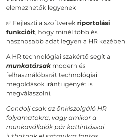
elemezhetők legyenek
✅ Fejleszti a szoftverek
riportolási
funkcióit
, hogy minél több és
hasznosabb adat legyen a HR kezében.
A HR technológiai szakértő segít a
munkatársak
modern és
felhasználóbarát technológiai
megoldások iránti igényét is
megválaszolni.
Gondolj csak az önkiszolgáló HR
folyamatokra, vagy amikor a
munkavállalók pár kattintással
juthatnak el számukra fontos