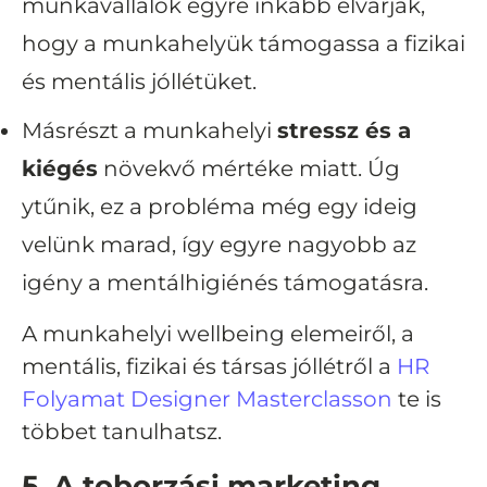
munkavállalók egyre inkább elvárják,
hogy a munkahelyük támogassa a fizikai
és mentális jóllétüket.
Másrészt a munkahelyi
stressz és a
kiégés
növekvő mértéke miatt. Úg
ytűnik, ez a probléma még egy ideig
velünk marad, így egyre nagyobb az
igény a mentálhigiénés támogatásra.
A munkahelyi wellbeing elemeiről, a
mentális, fizikai és társas jóllétről a
HR
Folyamat Designer Masterclasson
te is
többet tanulhatsz.
5. A toborzási marketing