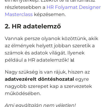
élménytérkép. Ezekről te is tanulhatsz
részletesebben a
HR Folyamat Designer
Masterclass
képzésemen.
2. HR adatelemző
Vannak persze olyanok közöttünk, akik
az élmények helyett jobban szeretik a
számok és adatok világát. Ilyenek
például a HR adatelemzők! 📊
Nagy szükség is van rájuk, hiszen az
adatvezérelt döntéshozatal
egyre
nagyobb szerepet kap a szervezetek
működésében.
Ami egyáltalán nem véletlen!