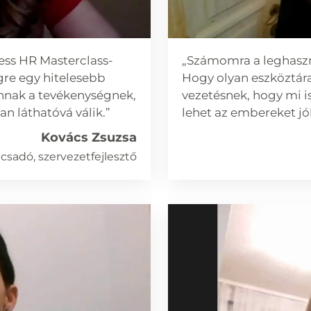
ess HR Masterclass-
„Számomra a leghaszno
gre egy hitelesebb
Hogy olyan eszköztár
annak a tevékenységnek,
vezetésnek, hogy mi i
 láthatóvá válik.”
lehet az embereket jól
Kovács Zsuzsa
csadó, szervezetfejlesztő