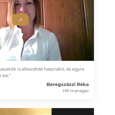
zetők is elkezdték használni, és egyre
 be.”
Beregszászi Réka
HR manager