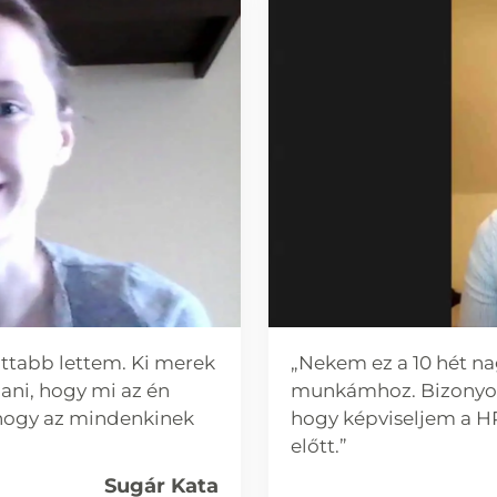
ttabb lettem. Ki merek
„Nekem ez a 10 hét na
ani, hogy mi az én
munkámhoz. Bizonyos
 hogy az mindenkinek
hogy képviseljem a H
előtt.”
Sugár Kata