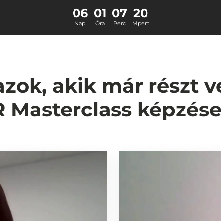
06
01
07
20
Nap
Óra
Perc
Mperc
ok, akik már részt v
 Masterclass képzés