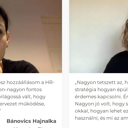
ész hozzáállásom a HR-
„Nagyon tetszett az, 
yon-nagyon fontos
stratégia hogyan épül 
ilágossá vált, hogy
érdemes kapcsolni. Én
szervezet működése,
Nagyon jó volt, hogy s
”
okkal, hogyan lehet ez
használni, és mi az a
Bánovics Hajnalka