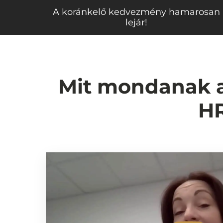
A koránkelő kedvezmény hamarosan
lejár!
Mit mondanak az
HR