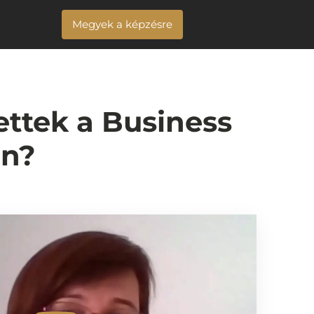
Megyek a képzésre
ettek a Business
en?