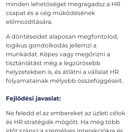
minden lehetőséget megragadsz a HR
csapat és a cég működésének
előmozdítására.
A döntéseidet alaposan megfontolod,
logikus gondolkodás jellemzi a
munkádat. Képes vagy megőrizni a
tisztánlátást még a legzűrösebb
helyzetekben is, és átlátni a vállalat HR
folyamatainak mélyebb összefüggéseit.
Fejlődési javaslat:
Ne feledd el az embereket az üzleti célok
és HR stratégiák mögött. Ha még több
időt szánsz a személyes interakciókra és